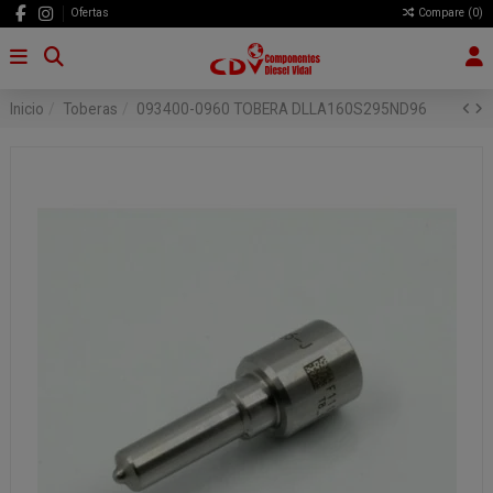
Ofertas
Compare (
0
)
Inicio
Toberas
093400-0960 TOBERA DLLA160S295ND96