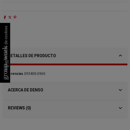
Consentimiento de cookies
group_work
DETALLES DE PRODUCTO
Referencias
093400-0960
ACERCA DE DENSO
REVIEWS (0)