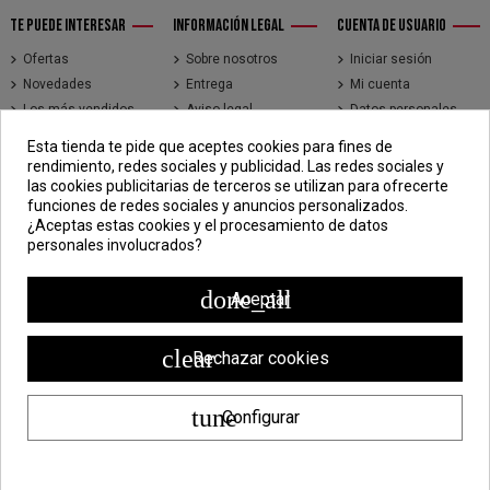
TE PUEDE INTERESAR
INFORMACIÓN LEGAL
CUENTA DE USUARIO
Ofertas
Sobre nosotros
Iniciar sesión
Novedades
Entrega
Mi cuenta
Los más vendidos
Aviso legal
Datos personales
Brands
Términos y
Historial de pedidos
Esta tienda te pide que aceptes cookies para fines de
condiciones de uso
Direcciones
rendimiento, redes sociales y publicidad. Las redes sociales y
Pago seguro
Seguimiento de
las cookies publicitarias de terceros se utilizan para ofrecerte
pedidos de clientes
funciones de redes sociales y anuncios personalizados.
invitados
¿Aceptas estas cookies y el procesamiento de datos
personales involucrados?
CONTÁCTENOS
CDV - Componentes Diesel Vidal
done_all
Aceptar
Jr. 3 de Febrero 1390, Lima 15018
998 304 695 | 988 338 835
clear
Rechazar cookies
ventas@componentesdieselvidal.com
tune
Configurar
Powered by
ZEN Technology
| Todos los derechos reservados ®
Componentes Diesel Vidal