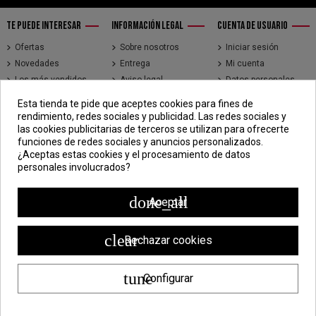
TE PUEDE INTERESAR
INFORMACIÓN LEGAL
CUENTA DE USUARIO
Ofertas
Sobre nosotros
Iniciar sesión
Novedades
Entrega
Mi cuenta
Los más vendidos
Aviso legal
Datos personales
Brands
Términos y
Historial de pedidos
Esta tienda te pide que aceptes cookies para fines de
condiciones de uso
Direcciones
rendimiento, redes sociales y publicidad. Las redes sociales y
Pago seguro
Seguimiento de
las cookies publicitarias de terceros se utilizan para ofrecerte
pedidos de clientes
funciones de redes sociales y anuncios personalizados.
invitados
¿Aceptas estas cookies y el procesamiento de datos
personales involucrados?
CONTÁCTENOS
CDV - Componentes Diesel Vidal
done_all
Aceptar
Jr. 3 de Febrero 1390, Lima 15018
998 304 695 | 988 338 835
clear
Rechazar cookies
ventas@componentesdieselvidal.com
tune
Configurar
Powered by
ZEN Technology
| Todos los derechos reservados ®