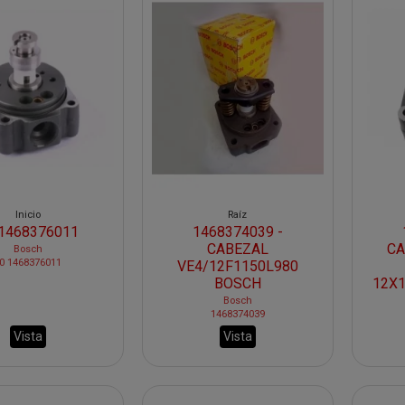
Inicio
Raíz
 1468376011
1468374039 -
CABEZAL
CA
Bosch
0 1468376011
VE4/12F1150L980
BOSCH
12X
Bosch
1468374039
Vista
Vista