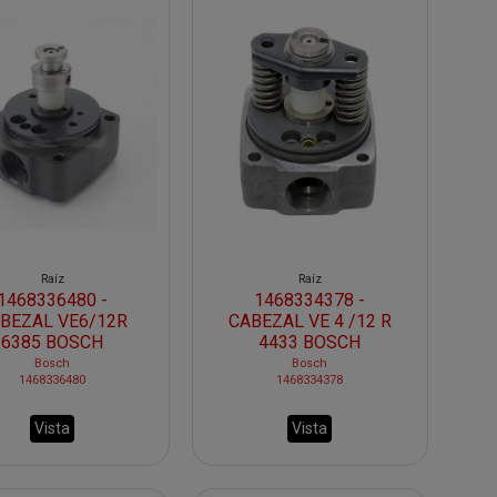
Raíz
Raíz
1468336480 -
1468334378 -
BEZAL VE6/12R
CABEZAL VE 4 /12 R
6385 BOSCH
4433 BOSCH
Bosch
Bosch
1468336480
1468334378
Vista
Vista