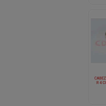
CABEZ
R 4 C