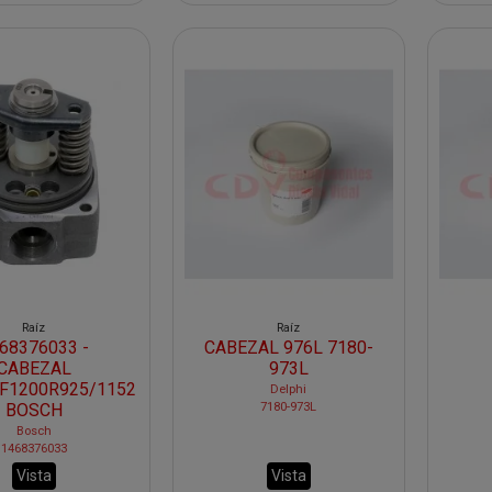
Raíz
Raíz
68376033 -
CABEZAL 976L 7180-
CABEZAL
973L
F1200R925/1152
Delphi
7180-973L
BOSCH
Bosch
1468376033
Vista
Vista