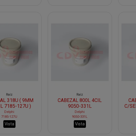
Raíz
Raíz
AL 318U ( 9MM
CABEZAL 800L 4CIL
CA
IL 7185-127U )
9050-331L
C/SE
Delphi
Delphi
7185-127U
9050-331L
Vista
Vista