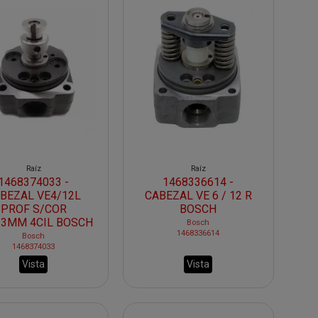
Raíz
Raíz
1468374033 -
1468336614 -
BEZAL VE4/12L
CABEZAL VE 6 / 12 R
PROF S/COR
BOSCH
13MM 4CIL BOSCH
Bosch
1468336614
Bosch
1468374033
Vista
Vista