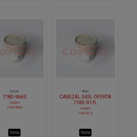
Inicio
Raíz
7180-966S
CABEZAL 345L OFERTA
7185-917L
Delphi
7180-966S
Delphi
7185-917L
Vista
Vista