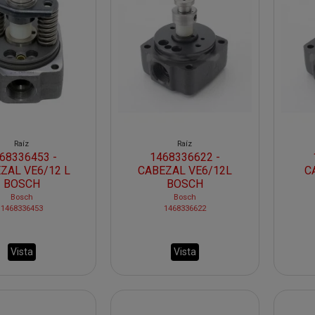
Raíz
Raíz
68336453 -
1468336622 -
ZAL VE6/12 L
CABEZAL VE6/12L
C
BOSCH
BOSCH
Bosch
Bosch
1468336453
1468336622
Vista
Vista