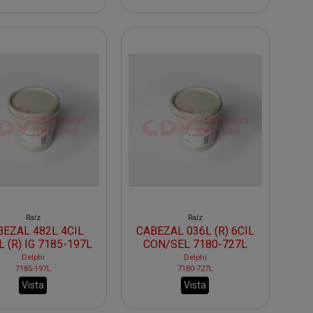
Raíz
Raíz
BEZAL 482L 4CIL
CABEZAL 036L (R) 6CIL
L (R) IG 7185-197L
CON/SEL 7180-727L
Delphi
Delphi
7185-197L
7180-727L
Vista
Vista