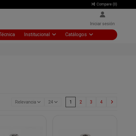
Compare (
0
)
Iniciar sesión
Técnica
Institucional
Catálogos
Relevancia
24
1
2
3
4