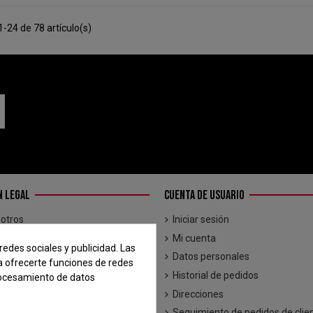
-24 de 78 artículo(s)
N LEGAL
CUENTA DE USUARIO
otros
Iniciar sesión
Mi cuenta
redes sociales y publicidad. Las
l
Datos personales
ara ofrecerte funciones de redes
y condiciones de uso
Historial de pedidos
rocesamiento de datos
uro
Direcciones
Seguimiento de pedidos de clie