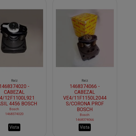
Raíz
Raíz
1468374020 -
1468374066 -
CABEZAL
CABEZAL
4/12F1100L921
VE4/11F1150L2044
SIL 4456 BOSCH
S/CORONA PROF
BOSCH
Bosch
1468374020
Bosch
1468374066
Vista
Vista