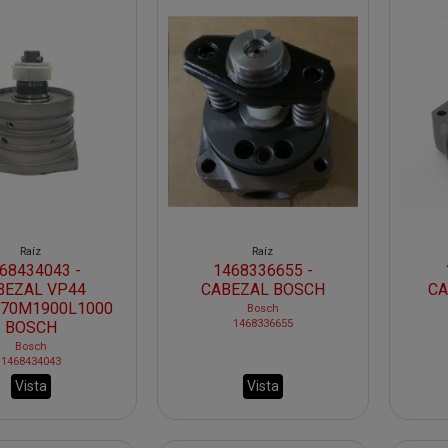
Raíz
Raíz
68434043 -
1468336655 -
BEZAL VP44
CABEZAL BOSCH
CA
/70M1900L1000
Bosch
1468336655
BOSCH
Bosch
1468434043
Vista
Vista