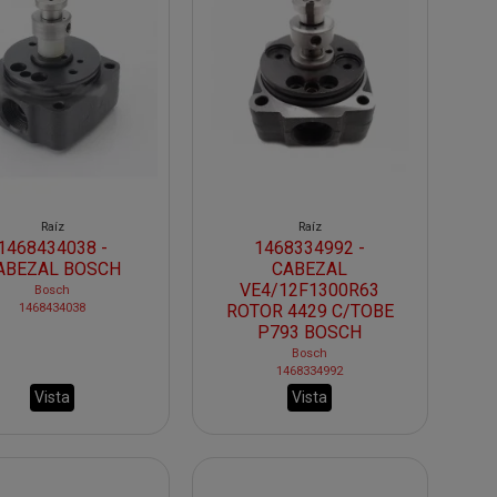
Raíz
Raíz
1468434038 -
1468334992 -
ABEZAL BOSCH
CABEZAL
VE4/12F1300R63
Bosch
1468434038
ROTOR 4429 C/TOBE
P793 BOSCH
Bosch
1468334992
Vista
Vista