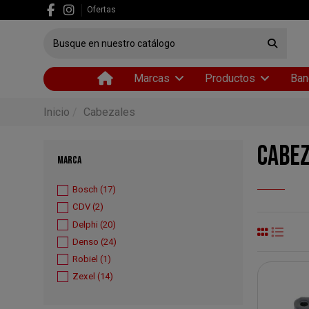
Ofertas
Marcas
Productos
Ban
Inicio
Cabezales
CABE
MARCA
Bosch
(17)
CDV
(2)
Delphi
(20)
Denso
(24)
Robiel
(1)
Zexel
(14)