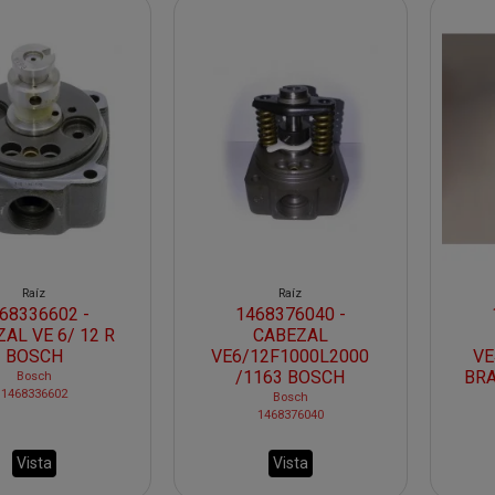
Raíz
Raíz
68336602 -
1468376040 -
AL VE 6/ 12 R
CABEZAL
BOSCH
VE6/12F1000L2000
VE
/1163 BOSCH
BRA
Bosch
1468336602
Bosch
1468376040
Vista
Vista