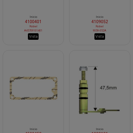
Inicio
Inicio
4100401
4109052
Robiel
Robiel
A45709101401
9059-052A
Vista
Vista
Inicio
Inicio