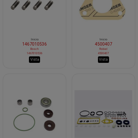
Inicio
Inicio
1467010536
4500407
Bosch
Robiel
1467010536
4500407
Vista
Vista