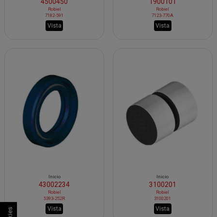
4500450
1900101
Robiel
Robiel
7182-591
7123-770A
Vista
Vista
Inicio
Inicio
43002234
3100201
Robiel
Robiel
5393-252R
3100201
Vista
Vista