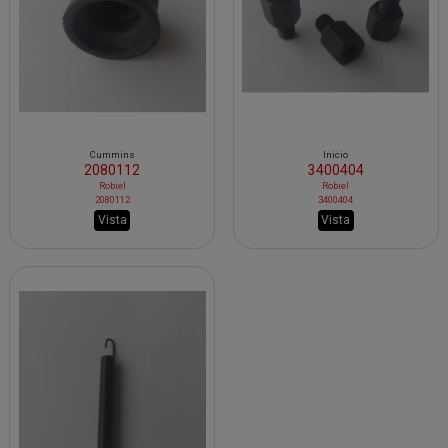
Cummins
Inicio
2080112
3400404
Robiel
Robiel
2080112
3400404
Vista
Vista