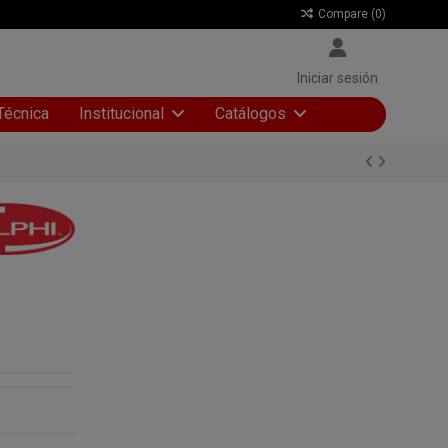
Compare (
0
)
Iniciar sesión
Técnica
Institucional
Catálogos