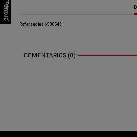
group_work
D
Referencias
6980548
COMENTARIOS (0)