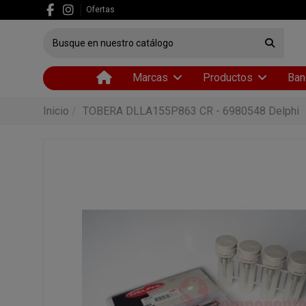
Ofertas
Marcas
Productos
Ban
Inicio
TOBERA DLLA155P863 CR - 6980548 Delphi