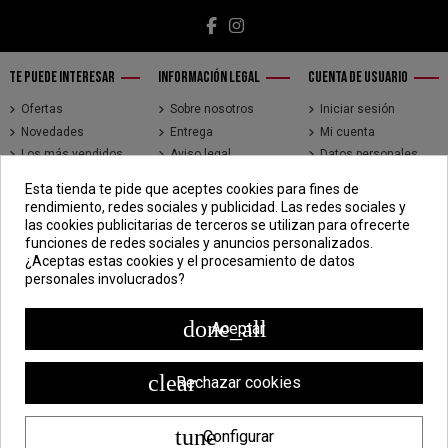
TE PUEDE INTERESAR
INFORMACIÓN LEGAL
CUENTA DE USUARIO
Ofertas
Sobre nosotros
Iniciar sesión
Novedades
Entrega
Mi cuenta
Los más vendidos
Aviso legal
Datos personales
Brands
Términos y
Historial de pedidos
Esta tienda te pide que aceptes cookies para fines de
condiciones de uso
Direcciones
rendimiento, redes sociales y publicidad. Las redes sociales y
Pago seguro
Seguimiento de
las cookies publicitarias de terceros se utilizan para ofrecerte
pedidos de clientes
funciones de redes sociales y anuncios personalizados.
invitados
¿Aceptas estas cookies y el procesamiento de datos
personales involucrados?
CONTÁCTENOS
CDV - Componentes Diesel Vidal
done_all
Aceptar
Jr. 3 de Febrero 1390, Lima 15018
998 304 695 | 988 338 835
clear
Rechazar cookies
ventas@componentesdieselvidal.com
tune
Configurar