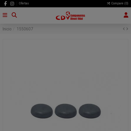
Ofertas
Compare (
0
)
Inicio
1550607