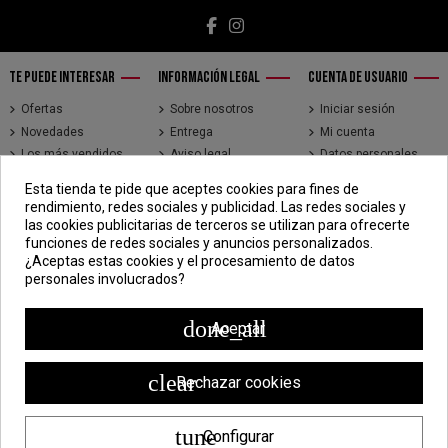
TE PUEDE INTERESAR
INFORMACIÓN LEGAL
CUENTA DE USUARIO
Ofertas
Sobre nosotros
Iniciar sesión
Novedades
Entrega
Mi cuenta
Los más vendidos
Aviso legal
Datos personales
Brands
Términos y
Historial de pedidos
Esta tienda te pide que aceptes cookies para fines de
condiciones de uso
Direcciones
rendimiento, redes sociales y publicidad. Las redes sociales y
Pago seguro
Seguimiento de
las cookies publicitarias de terceros se utilizan para ofrecerte
pedidos de clientes
funciones de redes sociales y anuncios personalizados.
invitados
¿Aceptas estas cookies y el procesamiento de datos
personales involucrados?
CONTÁCTENOS
CDV - Componentes Diesel Vidal
done_all
Aceptar
Jr. 3 de Febrero 1390, Lima 15018
998 304 695 | 988 338 835
clear
Rechazar cookies
ventas@componentesdieselvidal.com
tune
Configurar