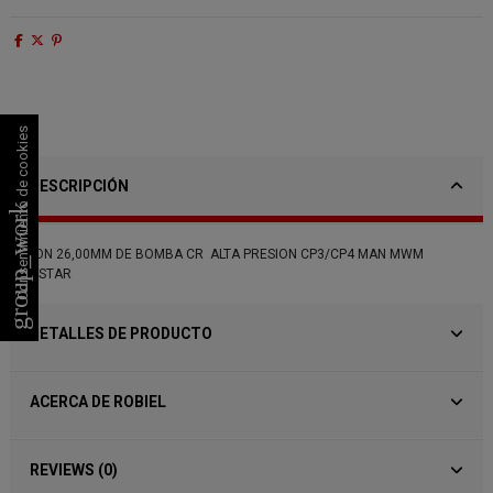
Consentimiento de cookies
DESCRIPCIÓN
group_work
TAPON 26,00MM DE BOMBA CR ALTA PRESION CP3/CP4 MAN MWM
NAVISTAR
DETALLES DE PRODUCTO
ACERCA DE ROBIEL
REVIEWS (0)