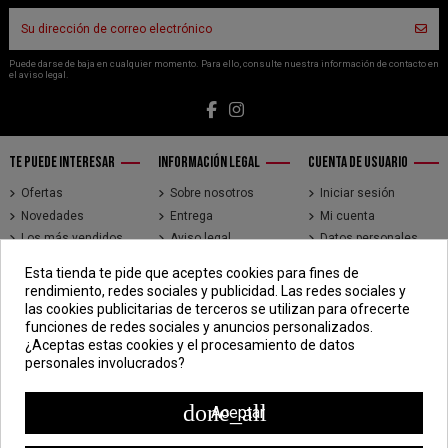
Puede darse de baja en cualquier momento. Para ello, consulte nuestra información de contacto en
el aviso legal.
TE PUEDE INTERESAR
INFORMACIÓN LEGAL
CUENTA DE USUARIO
Ofertas
Sobre nosotros
Iniciar sesión
Novedades
Entrega
Mi cuenta
Los más vendidos
Aviso legal
Datos personales
Brands
Términos y
Historial de pedidos
Esta tienda te pide que aceptes cookies para fines de
condiciones de uso
Direcciones
rendimiento, redes sociales y publicidad. Las redes sociales y
Pago seguro
Seguimiento de
las cookies publicitarias de terceros se utilizan para ofrecerte
pedidos de clientes
funciones de redes sociales y anuncios personalizados.
invitados
¿Aceptas estas cookies y el procesamiento de datos
personales involucrados?
CONTÁCTENOS
CDV - Componentes Diesel Vidal
done_all
Aceptar
Jr. 3 de Febrero 1390, Lima 15018