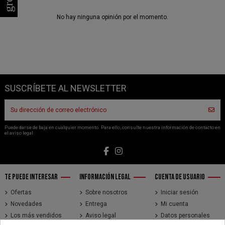
No hay ninguna opinión por el momento.
SUSCRÍBETE AL NEWSLETTER
Puede darse de baja en cualquier momento. Para ello, consulte nuestra información de contacto en
el aviso legal.
TE PUEDE INTERESAR
INFORMACIÓN LEGAL
CUENTA DE USUARIO
Ofertas
Sobre nosotros
Iniciar sesión
Novedades
Entrega
Mi cuenta
Los más vendidos
Aviso legal
Datos personales