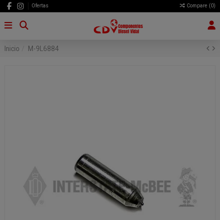
Ofertas
Compare (
0
)
Inicio
M-9L6884