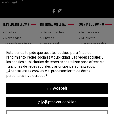
el aviso legal.
TE PUEDE INTERESAR
INFORMACIÓN LEGAL
CUENTA DE USUARIO
Ofertas
Sobre nosotros
Iniciar sesión
Novedades
Entrega
Mi cuenta
Los más vendidos
Aviso legal
Datos personales
Brands
Términos y
Historial de pedidos
Esta tienda te pide que aceptes cookies para fines de
condiciones de uso
Direcciones
rendimiento, redes sociales y publicidad. Las redes sociales y
Pago seguro
Seguimiento de
las cookies publicitarias de terceros se utilizan para ofrecerte
pedidos de clientes
funciones de redes sociales y anuncios personalizados.
invitados
¿Aceptas estas cookies y el procesamiento de datos
personales involucrados?
CONTÁCTENOS
CDV - Componentes Diesel Vidal
done_all
Aceptar
Jr. 3 de Febrero 1390, Lima 15018
998 304 695 | 988 338 835
clear
Rechazar cookies
ventas@componentesdieselvidal.com