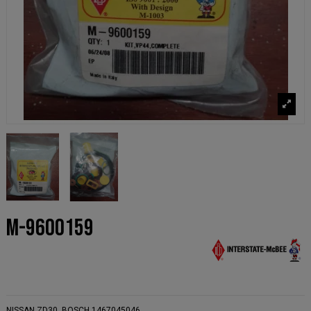
M-9600159
NISSAN ZD30 BOSCH 1467045046