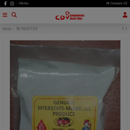
Ofertas
Compare (
0
)
Inicio
M-9600159