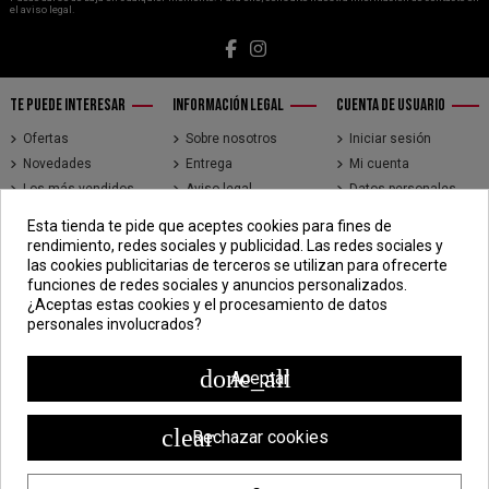
el aviso legal.
TE PUEDE INTERESAR
INFORMACIÓN LEGAL
CUENTA DE USUARIO
Ofertas
Sobre nosotros
Iniciar sesión
Novedades
Entrega
Mi cuenta
Los más vendidos
Aviso legal
Datos personales
Brands
Términos y
Historial de pedidos
Esta tienda te pide que aceptes cookies para fines de
condiciones de uso
Direcciones
rendimiento, redes sociales y publicidad. Las redes sociales y
Pago seguro
Seguimiento de
las cookies publicitarias de terceros se utilizan para ofrecerte
pedidos de clientes
funciones de redes sociales y anuncios personalizados.
invitados
¿Aceptas estas cookies y el procesamiento de datos
personales involucrados?
CONTÁCTENOS
CDV - Componentes Diesel Vidal
done_all
Aceptar
Jr. 3 de Febrero 1390, Lima 15018
998 304 695 | 988 338 835
clear
Rechazar cookies
ventas@componentesdieselvidal.com