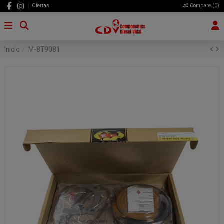
Ofertas
Compare (
0
)
Inicio
M-8T9081