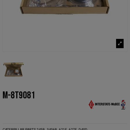
M-8T9081
CATERPILLAR PARTS 245B, 3406B, 621E, 627E, D40D