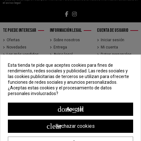
el aviso legal.
TE PUEDE INTERESAR
INFORMACIÓN LEGAL
CUENTA DE USUARIO
Ofertas
Sobre nosotros
Iniciar sesión
Novedades
Entrega
Mi cuenta
Los más vendidos
Aviso legal
Datos personales
Brands
Términos y
Historial de pedidos
Esta tienda te pide que aceptes cookies para fines de
condiciones de uso
Direcciones
rendimiento, redes sociales y publicidad. Las redes sociales y
Pago seguro
Seguimiento de
las cookies publicitarias de terceros se utilizan para ofrecerte
pedidos de clientes
funciones de redes sociales y anuncios personalizados.
invitados
¿Aceptas estas cookies y el procesamiento de datos
personales involucrados?
CONTÁCTENOS
CDV - Componentes Diesel Vidal
done_all
Aceptar
Jr. 3 de Febrero 1390, Lima 15018
998 304 695 | 988 338 835
clear
Rechazar cookies
ventas@componentesdieselvidal.com