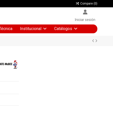
Compare (
0
)
Iniciar sesión
Técnica
Institucional
Catálogos