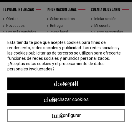
TE PUEDE INTERESAR
INFORMACIÓN LEGAL
CUENTA DE USUARIO
Ofertas
Sobre nosotros
Iniciar sesión
Novedades
Entrega
Mi cuenta
Los más vendidos
Aviso legal
Datos personales
Brands
Términos y
Historial de pedidos
Esta tienda te pide que aceptes cookies para fines de
condiciones de uso
Direcciones
rendimiento, redes sociales y publicidad. Las redes sociales y
Pago seguro
Seguimiento de
las cookies publicitarias de terceros se utilizan para ofrecerte
pedidos de clientes
funciones de redes sociales y anuncios personalizados.
invitados
¿Aceptas estas cookies y el procesamiento de datos
personales involucrados?
CONTÁCTENOS
CDV - Componentes Diesel Vidal
done_all
Aceptar
Jr. 3 de Febrero 1390, Lima 15018
998 304 695 | 988 338 835
clear
Rechazar cookies
ventas@componentesdieselvidal.com
tune
Configurar
Powered by
ZEN Technology
| Todos los derechos reservados ®
Componentes Diesel Vidal