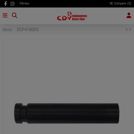
Ofertas
Compare (
0
)
Inicio
ECP418005