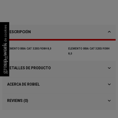
Consentimiento de cookies
DESCRIPCIÓN
group_work
ELEMENTO
BBA
CAT
320D/938H
8,0
ELEMENTO
BBA
CAT
320D/938H
8,0
DETALLES DE PRODUCTO
ACERCA DE ROBIEL
REVIEWS (0)