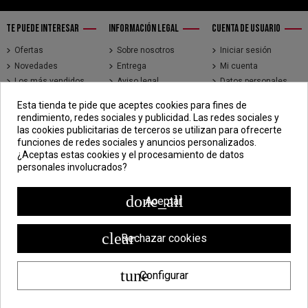
TE PUEDE INTERESAR
INFORMACIÓN LEGAL
CUENTA DE USUARIO
Ofertas
Sobre nosotros
Iniciar sesión
Novedades
Entrega
Mi cuenta
Los más vendidos
Aviso legal
Datos personales
Brands
Términos y
Historial de pedidos
Esta tienda te pide que aceptes cookies para fines de
condiciones de uso
Direcciones
rendimiento, redes sociales y publicidad. Las redes sociales y
Pago seguro
Seguimiento de
las cookies publicitarias de terceros se utilizan para ofrecerte
pedidos de clientes
funciones de redes sociales y anuncios personalizados.
invitados
¿Aceptas estas cookies y el procesamiento de datos
personales involucrados?
CONTÁCTENOS
CDV - Componentes Diesel Vidal
done_all
Aceptar
Jr. 3 de Febrero 1390, Lima 15018
998 304 695 | 988 338 835
clear
Rechazar cookies
ventas@componentesdieselvidal.com
tune
Configurar
Powered by
ZEN Technology
| Todos los derechos reservados ®