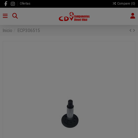
Ofertas
Compare (
0
)
Inicio
ECP306515