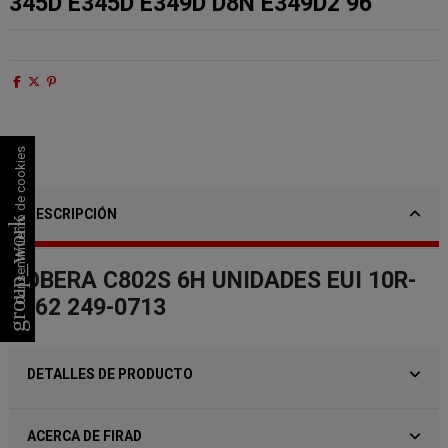
345D E345D E349D D8N E349D2 96
Consentimiento de cookies
DESCRIPCIÓN
group_work
TOBERA C802S 6H UNIDADES EUI 10R-
3262 249-0713
DETALLES DE PRODUCTO
ACERCA DE FIRAD