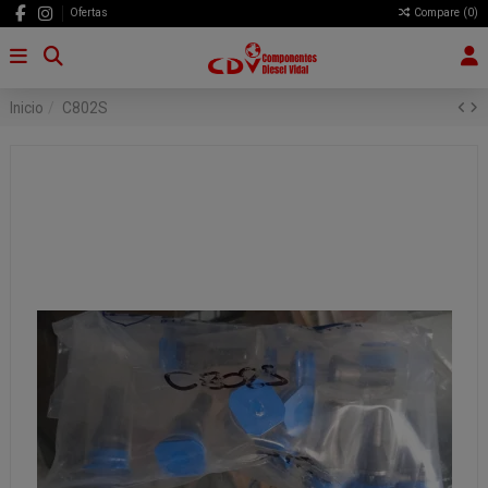
Ofertas
Compare (
0
)
Inicio
C802S