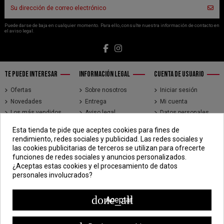
Puede darse de baja en cualquier momento. Para ello, consulte nuestra información de contacto en
el aviso legal.
TE PUEDE INTERESAR
INFORMACIÓN LEGAL
CUENTA DE USUARIO
Ofertas
Sobre nosotros
Iniciar sesión
Novedades
Entrega
Mi cuenta
Los más vendidos
Aviso legal
Datos personales
Brands
Términos y
Historial de pedidos
Esta tienda te pide que aceptes cookies para fines de
condiciones de uso
Direcciones
rendimiento, redes sociales y publicidad. Las redes sociales y
Pago seguro
Seguimiento de
las cookies publicitarias de terceros se utilizan para ofrecerte
pedidos de clientes
funciones de redes sociales y anuncios personalizados.
invitados
¿Aceptas estas cookies y el procesamiento de datos
personales involucrados?
CONTÁCTENOS
CDV - Componentes Diesel Vidal
done_all
Aceptar
Jr. 3 de Febrero 1390, Lima 15018
998 304 695 | 988 338 835