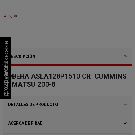
Consentimiento de cookies
DESCRIPCIÓN
group_work
TOBERA ASLA128P1510 CR CUMMINS
KOMATSU 200-8
DETALLES DE PRODUCTO
ACERCA DE FIRAD