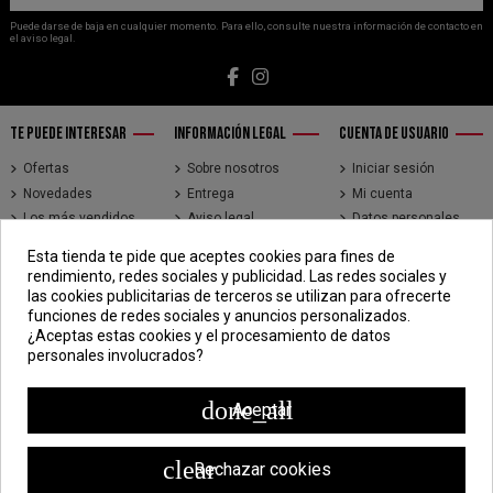
Puede darse de baja en cualquier momento. Para ello, consulte nuestra información de contacto en
el aviso legal.
TE PUEDE INTERESAR
INFORMACIÓN LEGAL
CUENTA DE USUARIO
Ofertas
Sobre nosotros
Iniciar sesión
Novedades
Entrega
Mi cuenta
Los más vendidos
Aviso legal
Datos personales
Brands
Términos y
Historial de pedidos
Esta tienda te pide que aceptes cookies para fines de
condiciones de uso
Direcciones
rendimiento, redes sociales y publicidad. Las redes sociales y
Pago seguro
Seguimiento de
las cookies publicitarias de terceros se utilizan para ofrecerte
pedidos de clientes
funciones de redes sociales y anuncios personalizados.
invitados
¿Aceptas estas cookies y el procesamiento de datos
personales involucrados?
CONTÁCTENOS
CDV - Componentes Diesel Vidal
done_all
Aceptar
Jr. 3 de Febrero 1390, Lima 15018
998 304 695 | 988 338 835
clear
Rechazar cookies
ventas@componentesdieselvidal.com