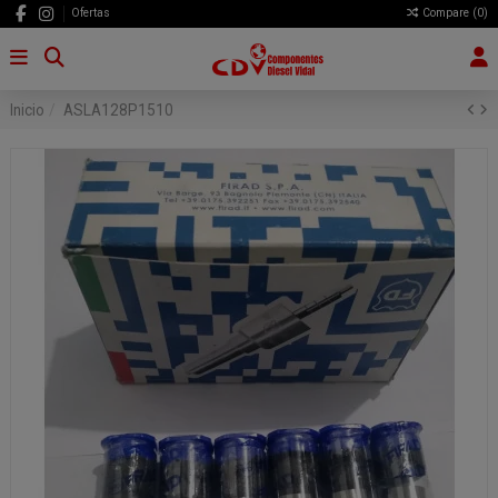
Ofertas
Compare (
0
)
Inicio
ASLA128P1510