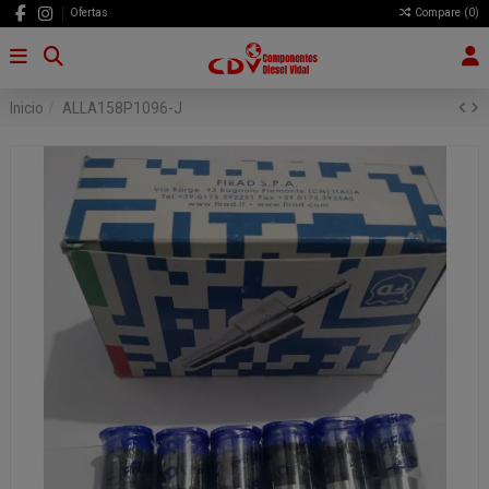
Ofertas
Compare (
0
)
Inicio
ALLA158P1096-J