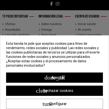
TE PUEDE INTERESAR
INFORMACIÓN LEGAL
CUENTA DE USUARIO
Ofertas
Sobre nosotros
Iniciar sesión
Novedades
Entrega
Mi cuenta
Los más vendidos
Aviso legal
Datos personales
Brands
Términos y
Historial de pedidos
Esta tienda te pide que aceptes cookies para fines de
condiciones de uso
Direcciones
rendimiento, redes sociales y publicidad. Las redes sociales y
Pago seguro
Seguimiento de
las cookies publicitarias de terceros se utilizan para ofrecerte
pedidos de clientes
funciones de redes sociales y anuncios personalizados.
invitados
¿Aceptas estas cookies y el procesamiento de datos
personales involucrados?
CONTÁCTENOS
CDV - Componentes Diesel Vidal
done_all
Aceptar
Jr. 3 de Febrero 1390, Lima 15018
998 304 695 | 988 338 835
clear
Rechazar cookies
ventas@componentesdieselvidal.com
tune
Configurar