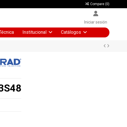
Compare (
0
)
Iniciar sesión
Técnica
Institucional
Catálogos
3S48