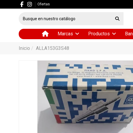
Ofertas
Marcas
Productos
Ban
Inicio
ALLA153G3S48