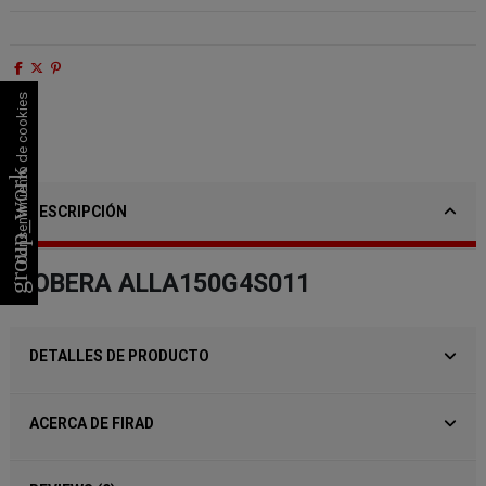
Consentimiento de cookies
group_work
DESCRIPCIÓN
TOBERA ALLA150G4S011
DETALLES DE PRODUCTO
ACERCA DE FIRAD