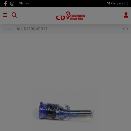
Ofertas
Compare (
0
)
Inicio
ALLA150G4S011