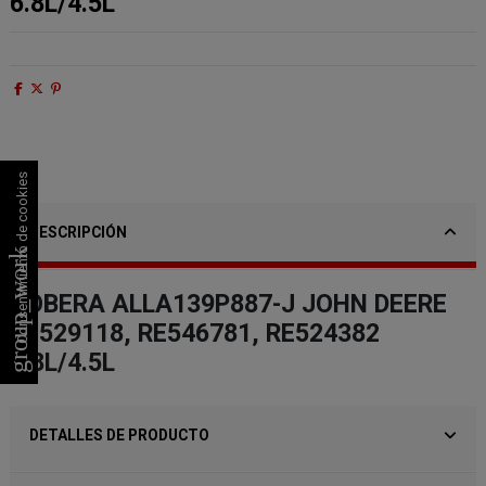
6.8L/4.5L
Consentimiento de cookies
DESCRIPCIÓN
group_work
TOBERA ALLA139P887-J JOHN DEERE
RE529118, RE546781, RE524382
6.8L/4.5L
DETALLES DE PRODUCTO