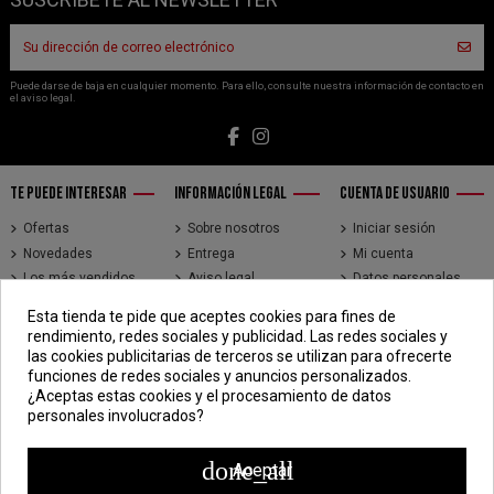
Puede darse de baja en cualquier momento. Para ello, consulte nuestra información de contacto en
el aviso legal.
TE PUEDE INTERESAR
INFORMACIÓN LEGAL
CUENTA DE USUARIO
Ofertas
Sobre nosotros
Iniciar sesión
Novedades
Entrega
Mi cuenta
Los más vendidos
Aviso legal
Datos personales
Brands
Términos y
Historial de pedidos
Esta tienda te pide que aceptes cookies para fines de
condiciones de uso
Direcciones
rendimiento, redes sociales y publicidad. Las redes sociales y
Pago seguro
Seguimiento de
las cookies publicitarias de terceros se utilizan para ofrecerte
pedidos de clientes
funciones de redes sociales y anuncios personalizados.
invitados
¿Aceptas estas cookies y el procesamiento de datos
personales involucrados?
CONTÁCTENOS
CDV - Componentes Diesel Vidal
done_all
Aceptar
Jr. 3 de Febrero 1390, Lima 15018