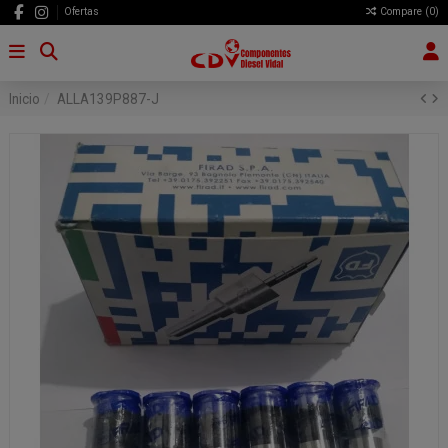
Ofertas
Compare (
0
)
Inicio
ALLA139P887-J