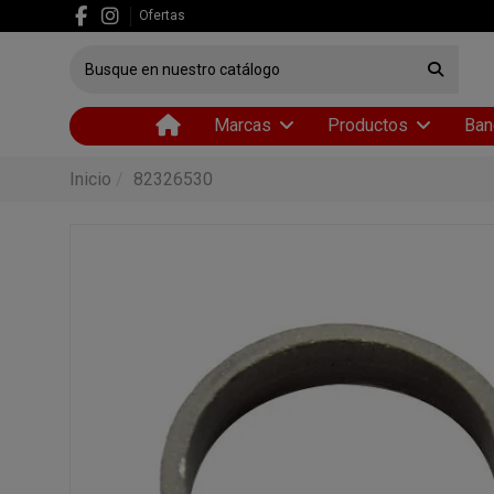
Ofertas
Marcas
Productos
Ban
Inicio
82326530