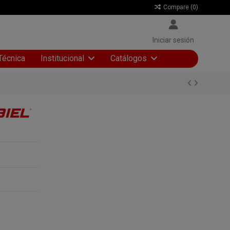
Compare (
0
)
Iniciar sesión
Técnica
Institucional
Catálogos