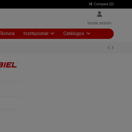
Compare (
0
)
Iniciar sesión
Técnica
Institucional
Catálogos