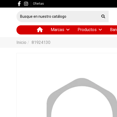
Ofertas
Marcas
Productos
Ban
Inicio
81924130