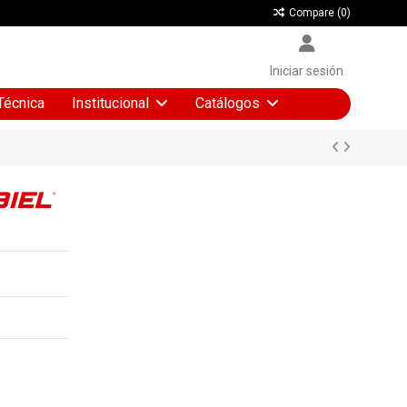
Compare (
0
)
Iniciar sesión
Técnica
Institucional
Catálogos