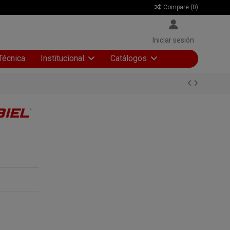
Compare (
0
)
Iniciar sesión
Técnica
Institucional
Catálogos