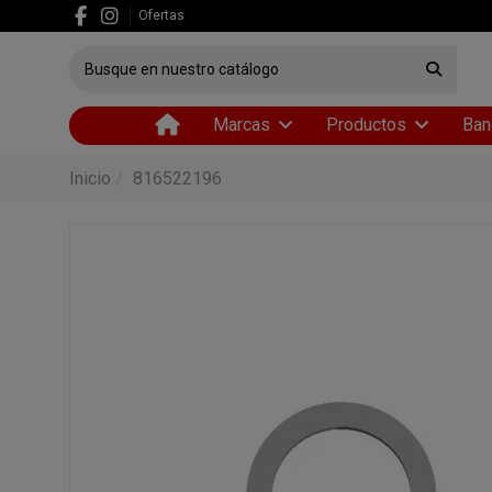
Ofertas
Marcas
Productos
Ban
Inicio
816522196