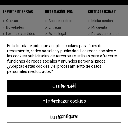
TE PUEDE INTERESAR
INFORMACIÓN LEGAL
CUENTA DE USUARIO
Ofertas
Sobre nosotros
Iniciar sesión
Novedades
Entrega
Mi cuenta
Los más vendidos
Aviso legal
Datos personales
Brands
Términos y
Historial de pedidos
Esta tienda te pide que aceptes cookies para fines de
condiciones de uso
Direcciones
rendimiento, redes sociales y publicidad. Las redes sociales y
Pago seguro
Seguimiento de
las cookies publicitarias de terceros se utilizan para ofrecerte
pedidos de clientes
funciones de redes sociales y anuncios personalizados.
invitados
¿Aceptas estas cookies y el procesamiento de datos
personales involucrados?
CONTÁCTENOS
CDV - Componentes Diesel Vidal
done_all
Aceptar
Jr. 3 de Febrero 1390, Lima 15018
998 304 695 | 988 338 835
clear
Rechazar cookies
ventas@componentesdieselvidal.com
tune
Configurar
Powered by
ZEN Technology
| Todos los derechos reservados ®