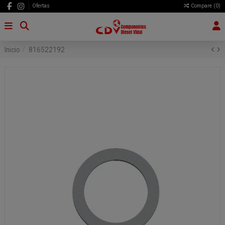
Ofertas
Compare (
0
)
Inicio
816522192