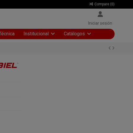
Compare (
0
)
Iniciar sesión
Técnica
Institucional
Catálogos