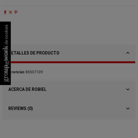
Consentimiento de cookies
group_work
DETALLES DE PRODUCTO
Referencias
80507109
ACERCA DE ROBIEL
REVIEWS (0)