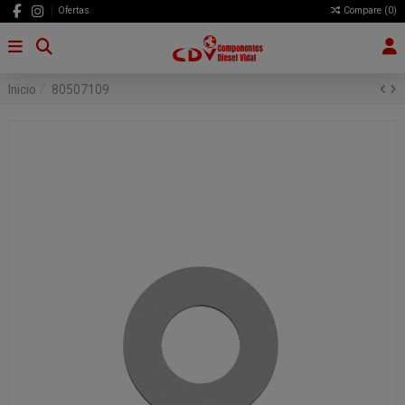
Ofertas
Compare (
0
)
Inicio
80507109