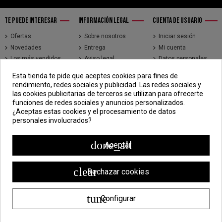
TE PUEDE INTERESAR
INFORMACIÓN LEGAL
CUENTA DE USUARIO
Ofertas
Sobre nosotros
Iniciar sesión
Novedades
Entrega
Mi cuenta
Los más vendidos
Aviso legal
Datos personales
Brands
Términos y
Historial de pedidos
Esta tienda te pide que aceptes cookies para fines de
condiciones de uso
Direcciones
rendimiento, redes sociales y publicidad. Las redes sociales y
Pago seguro
Seguimiento de
las cookies publicitarias de terceros se utilizan para ofrecerte
pedidos de clientes
funciones de redes sociales y anuncios personalizados.
invitados
¿Aceptas estas cookies y el procesamiento de datos
personales involucrados?
CONTÁCTENOS
CDV - Componentes Diesel Vidal
done_all
Aceptar
Jr. 3 de Febrero 1390, Lima 15018
998 304 695 | 988 338 835
clear
Rechazar cookies
ventas@componentesdieselvidal.com
tune
Configurar
Powered by
ZEN Technology
| Todos los derechos reservados ®