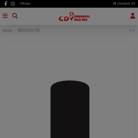
Ofertas
Compare (
0
)
Inicio
800205370