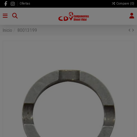
Ofertas
Compare (
0
)
Inicio
80013199