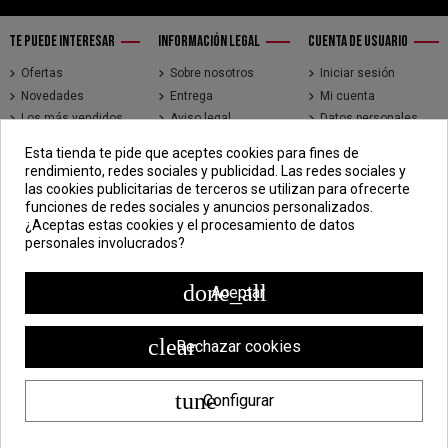
TE PUEDE INTERESAR
INFORMACIÓN LEGAL
CUENTA DE USUARIO
Ofertas
Sobre nosotros
Iniciar sesión
Novedades
Entrega
Mi cuenta
Los más vendidos
Aviso legal
Datos personales
Brands
Términos y
Historial de pedidos
Esta tienda te pide que aceptes cookies para fines de
condiciones de uso
Direcciones
rendimiento, redes sociales y publicidad. Las redes sociales y
Pago seguro
Seguimiento de
las cookies publicitarias de terceros se utilizan para ofrecerte
pedidos de clientes
funciones de redes sociales y anuncios personalizados.
invitados
¿Aceptas estas cookies y el procesamiento de datos
personales involucrados?
CONTÁCTENOS
CDV - Componentes Diesel Vidal
done_all
Aceptar
Jr. 3 de Febrero 1390, Lima 15018
998 304 695 | 988 338 835
clear
Rechazar cookies
ventas@componentesdieselvidal.com
tune
Configurar
Powered by
ZEN Technology
| Todos los derechos reservados ®