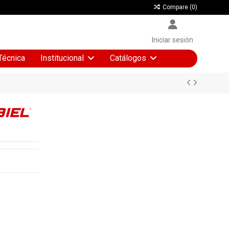
Compare (
0
)
Iniciar sesión
Técnica
Institucional
Catálogos