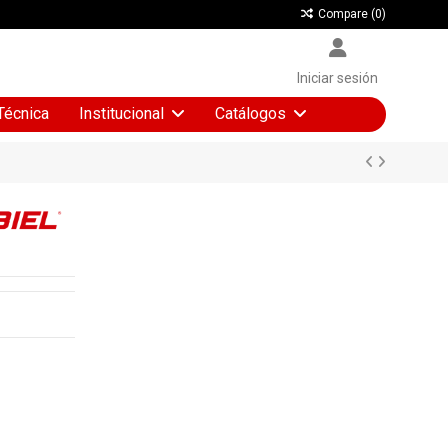
Compare (
0
)
Iniciar sesión
Técnica
Institucional
Catálogos