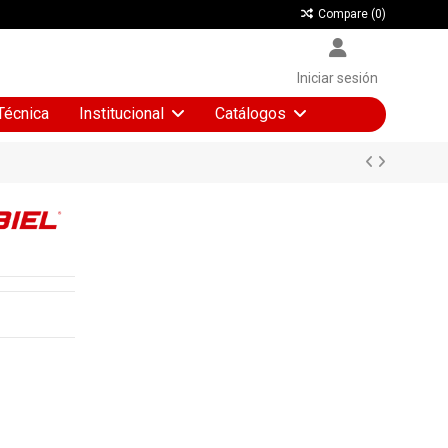
Compare (
0
)
Iniciar sesión
Técnica
Institucional
Catálogos