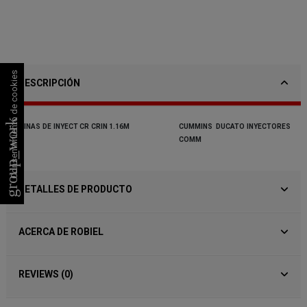
Consentimiento de cookies
DESCRIPCIÓN
group_work
LAINAS
DE
INYECT
CR
CRIN
1.16M
CUMMINS
DUCATO
INYECTORES
COMM
}
DETALLES DE PRODUCTO
ACERCA DE ROBIEL
REVIEWS (0)