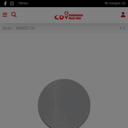
Ofertas
Compare (
0
)
Inicio
80002116