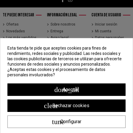
TE PUEDE INTERESAR
INFORMACIÓN LEGAL
CUENTA DE USUARIO
Ofertas
Sobre nosotros
Iniciar sesión
Novedades
Entrega
Mi cuenta
Los más vendidos
Aviso legal
Datos personales
Brands
Términos y
Historial de pedidos
Esta tienda te pide que aceptes cookies para fines de
condiciones de uso
Direcciones
rendimiento, redes sociales y publicidad. Las redes sociales y
Pago seguro
Seguimiento de
las cookies publicitarias de terceros se utilizan para ofrecerte
pedidos de clientes
funciones de redes sociales y anuncios personalizados.
invitados
¿Aceptas estas cookies y el procesamiento de datos
personales involucrados?
CONTÁCTENOS
CDV - Componentes Diesel Vidal
done_all
Aceptar
Jr. 3 de Febrero 1390, Lima 15018
998 304 695 | 988 338 835
clear
Rechazar cookies
ventas@componentesdieselvidal.com
tune
Configurar
Powered by
ZEN Technology
| Todos los derechos reservados ®