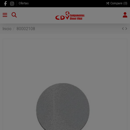
Ofertas
Compare (
0
)
Inicio
80002108