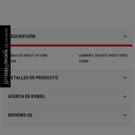
Consentimiento de cookies
DESCRIPCIÓN
group_work
LAINAS
DE
INYECT
CR
CRIN
CUMMINS
DUCATO
INYECTORES
1.09M
COMM
DETALLES DE PRODUCTO
ACERCA DE ROBIEL
REVIEWS (0)