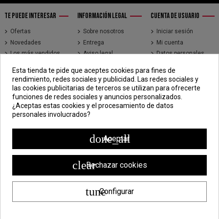
TE PUEDE INTERESAR
INFORMACIÓN LEGAL
CUENTA DE USUARIO
Ofertas
Sobre nosotros
Iniciar sesión
Novedades
Entrega
Mi cuenta
Los más vendidos
Aviso legal
Datos personales
Brands
Términos y
Historial de pedidos
Esta tienda te pide que aceptes cookies para fines de
condiciones de uso
Direcciones
rendimiento, redes sociales y publicidad. Las redes sociales y
Pago seguro
Seguimiento de
las cookies publicitarias de terceros se utilizan para ofrecerte
pedidos de clientes
funciones de redes sociales y anuncios personalizados.
invitados
¿Aceptas estas cookies y el procesamiento de datos
personales involucrados?
CONTÁCTENOS
CDV - Componentes Diesel Vidal
done_all
Aceptar
Jr. 3 de Febrero 1390, Lima 15018
998 304 695 | 988 338 835
clear
Rechazar cookies
ventas@componentesdieselvidal.com
tune
Configurar
Powered by
ZEN Technology
| Todos los derechos reservados ®
Componentes Diesel Vidal