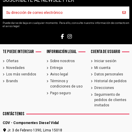
Puede darse de baja en cualquier momento. Para ello, consulte nuestra información de contacto en
el aviso legal.
TE PUEDE INTERESAR
INFORMACIÓN LEGAL
CUENTA DE USUARIO
Ofertas
Sobre nosotros
Iniciar sesión
Novedades
Entrega
Mi cuenta
Los más vendidos
Aviso legal
Datos personales
Brands
Términos y
Historial de pedidos
condiciones de uso
Direcciones
Pago seguro
Seguimiento de
pedidos de clientes
invitados
CONTÁCTENOS
CDV - Componentes Diesel Vidal
Jr. 3 de Febrero 1390, Lima 15018