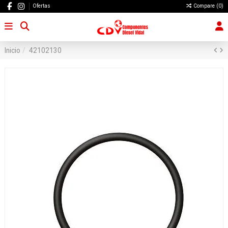
Ofertas
Compare (
0
)
Inicio
42102130