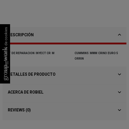
Consentimiento de cookies
DESCRIPCIÓN
group_work
KIT
DE
REPARACION
INYECT
CR
M
CUMMINS
MWM
CRIN3
EURO
5
ORRIN
DETALLES DE PRODUCTO
ACERCA DE ROBIEL
REVIEWS (0)