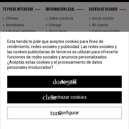
TE PUEDE INTERESAR
INFORMACIÓN LEGAL
CUENTA DE USUARIO
Ofertas
Sobre nosotros
Iniciar sesión
Novedades
Entrega
Mi cuenta
Los más vendidos
Aviso legal
Datos personales
Brands
Términos y
Historial de pedidos
Esta tienda te pide que aceptes cookies para fines de
condiciones de uso
Direcciones
rendimiento, redes sociales y publicidad. Las redes sociales y
Pago seguro
Seguimiento de
las cookies publicitarias de terceros se utilizan para ofrecerte
pedidos de clientes
funciones de redes sociales y anuncios personalizados.
invitados
¿Aceptas estas cookies y el procesamiento de datos
personales involucrados?
CONTÁCTENOS
CDV - Componentes Diesel Vidal
done_all
Aceptar
Jr. 3 de Febrero 1390, Lima 15018
998 304 695 | 988 338 835
clear
Rechazar cookies
ventas@componentesdieselvidal.com
tune
Configurar
Powered by
ZEN Technology
| Todos los derechos reservados ®
Componentes Diesel Vidal