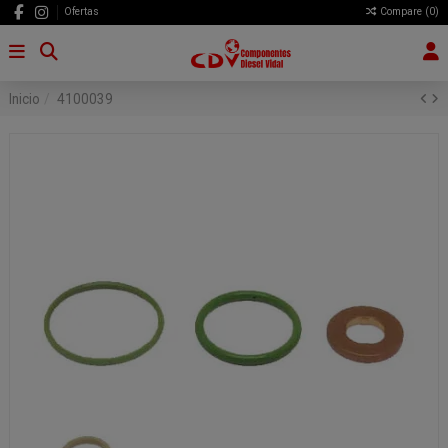
Ofertas
Compare (
0
)
Inicio
4100039