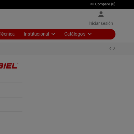
Compare (
0
)
Iniciar sesión
Técnica
Institucional
Catálogos