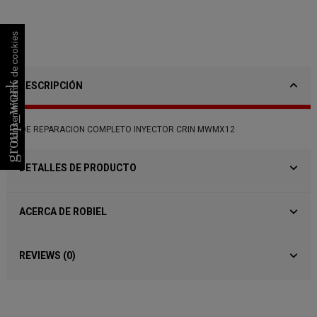
Consentimiento de cookies
DESCRIPCIÓN
group_work
KIT DE REPARACION COMPLETO INYECTOR CRIN MWMX12
DETALLES DE PRODUCTO
ACERCA DE ROBIEL
REVIEWS (0)