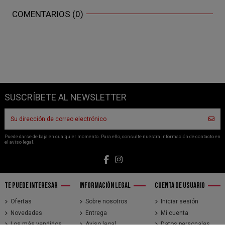
COMENTARIOS (0)
SUSCRÍBETE AL NEWSLETTER
Puede darse de baja en cualquier momento. Para ello, consulte nuestra información de contacto en
el aviso legal.
TE PUEDE INTERESAR
INFORMACIÓN LEGAL
CUENTA DE USUARIO
Ofertas
Sobre nosotros
Iniciar sesión
Novedades
Entrega
Mi cuenta
Los más vendidos
Aviso legal
Datos personales