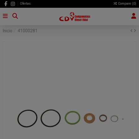
Ofertas
Compare (
0
)
Inicio
41000281