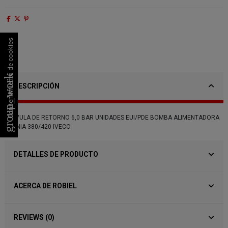
Consentimiento de cookies
group_work
DESCRIPCIÓN
VALVULA DE RETORNO 6,0 BAR UNIDADES EUI/PDE BOMBA ALIMENTADORA
SCANIA 380/420 IVECO
DETALLES DE PRODUCTO
ACERCA DE ROBIEL
REVIEWS (0)