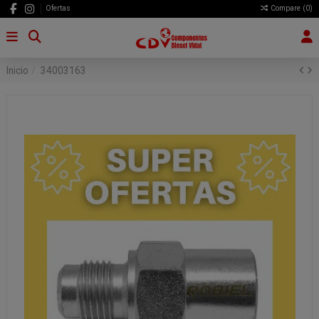
Ofertas
Compare (
0
)
Inicio
34003163