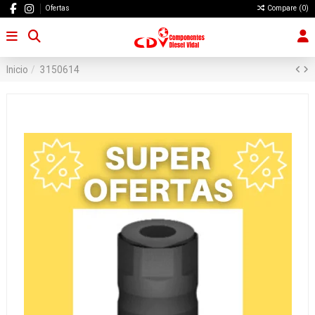
Ofertas
Compare (
0
)
Inicio
3150614