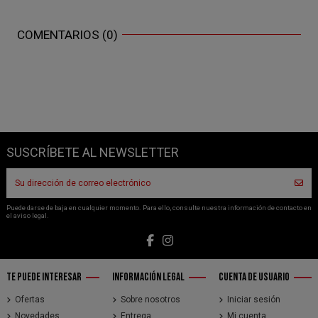
COMENTARIOS (0)
SUSCRÍBETE AL NEWSLETTER
Puede darse de baja en cualquier momento. Para ello, consulte nuestra información de contacto en
el aviso legal.
TE PUEDE INTERESAR
INFORMACIÓN LEGAL
CUENTA DE USUARIO
Ofertas
Sobre nosotros
Iniciar sesión
Novedades
Entrega
Mi cuenta