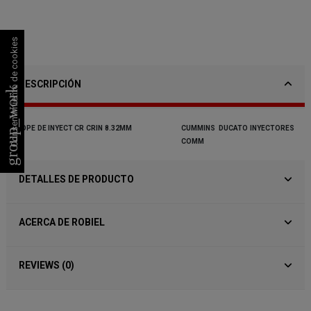
Consentimiento de cookies
DESCRIPCIÓN
group_work
TOPE
DE
INYECT
CR
CRIN
8.32MM
CUMMINS
DUCATO
INYECTORES
COMM
DETALLES DE PRODUCTO
ACERCA DE ROBIEL
REVIEWS (0)