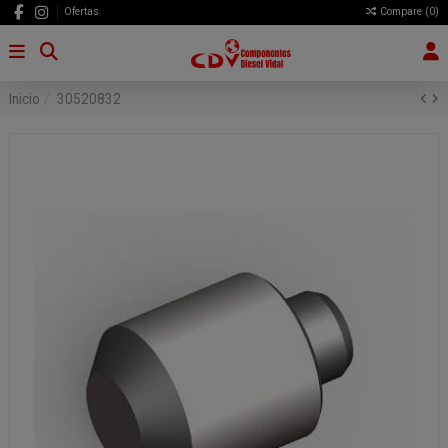
Ofertas
Compare (
0
)
Inicio
30520832