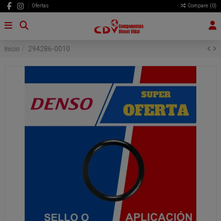
Ofertas
Compare (
0
)
Inicio
294286-0010