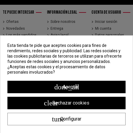
TE PUEDE INTERESAR
INFORMACIÓN LEGAL
CUENTA DE USUARIO
Ofertas
Sobre nosotros
Iniciar sesión
Novedades
Entrega
Mi cuenta
Los más vendidos
Aviso legal
Datos personales
Brands
Términos y
Historial de pedidos
Esta tienda te pide que aceptes cookies para fines de
condiciones de uso
Direcciones
rendimiento, redes sociales y publicidad. Las redes sociales y
Pago seguro
Seguimiento de
las cookies publicitarias de terceros se utilizan para ofrecerte
pedidos de clientes
funciones de redes sociales y anuncios personalizados.
invitados
¿Aceptas estas cookies y el procesamiento de datos
personales involucrados?
CONTÁCTENOS
CDV - Componentes Diesel Vidal
done_all
Aceptar
Jr. 3 de Febrero 1390, Lima 15018
998 304 695 | 988 338 835
clear
Rechazar cookies
ventas@componentesdieselvidal.com
tune
Configurar
Powered by
ZEN Technology
| Todos los derechos reservados ®