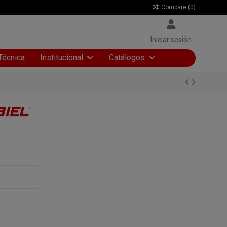
Compare (
0
)
Iniciar sesión
Técnica
Institucional
Catálogos