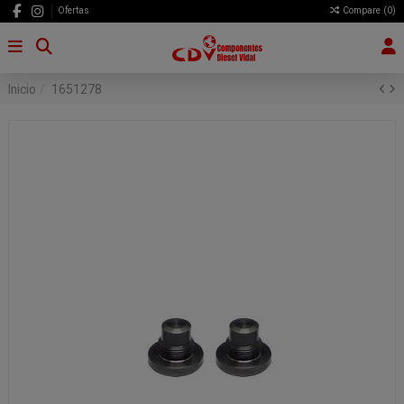
Ofertas
Compare (
0
)
Inicio
1651278