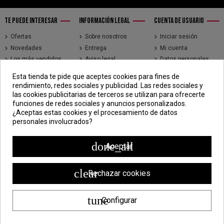
TE PUEDE INTERESAR
INFORMACIÓN LEGAL
CUENTA DE USUARIO
Ofertas
Sobre nosotros
Iniciar sesión
Novedades
Entrega
Mi cuenta
Los más vendidos
Aviso legal
Datos personales
Brands
Términos y
Historial de pedidos
Esta tienda te pide que aceptes cookies para fines de
condiciones de uso
Direcciones
rendimiento, redes sociales y publicidad. Las redes sociales y
Pago seguro
Seguimiento de
las cookies publicitarias de terceros se utilizan para ofrecerte
pedidos de clientes
funciones de redes sociales y anuncios personalizados.
invitados
¿Aceptas estas cookies y el procesamiento de datos
personales involucrados?
CONTÁCTENOS
CDV - Componentes Diesel Vidal
done_all
Aceptar
Jr. 3 de Febrero 1390, Lima 15018
998 304 695 | 988 338 835
clear
Rechazar cookies
ventas@componentesdieselvidal.com
tune
Configurar
Powered by
ZEN Technology
| Todos los derechos reservados ®