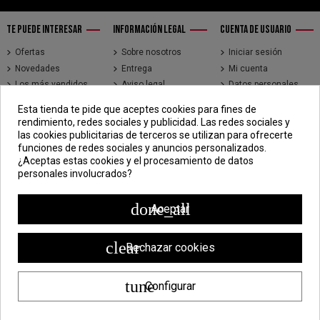
TE PUEDE INTERESAR
INFORMACIÓN LEGAL
CUENTA DE USUARIO
Ofertas
Sobre nosotros
Iniciar sesión
Novedades
Entrega
Mi cuenta
Los más vendidos
Aviso legal
Datos personales
Brands
Términos y
Historial de pedidos
Esta tienda te pide que aceptes cookies para fines de
condiciones de uso
Direcciones
rendimiento, redes sociales y publicidad. Las redes sociales y
Pago seguro
Seguimiento de
las cookies publicitarias de terceros se utilizan para ofrecerte
pedidos de clientes
funciones de redes sociales y anuncios personalizados.
invitados
¿Aceptas estas cookies y el procesamiento de datos
personales involucrados?
CONTÁCTENOS
CDV - Componentes Diesel Vidal
done_all
Aceptar
Jr. 3 de Febrero 1390, Lima 15018
998 304 695 | 988 338 835
clear
Rechazar cookies
ventas@componentesdieselvidal.com
tune
Configurar
Powered by
ZEN Technology
| Todos los derechos reservados ®