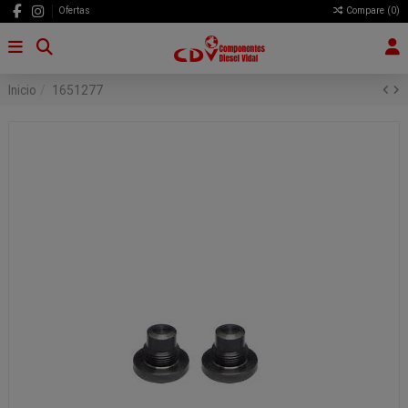
Ofertas
Compare (
0
)
Inicio
1651277