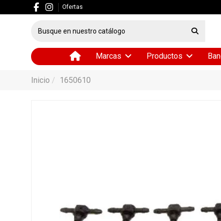
Ofertas
Marcas
Productos
Ban
Inicio
1650610