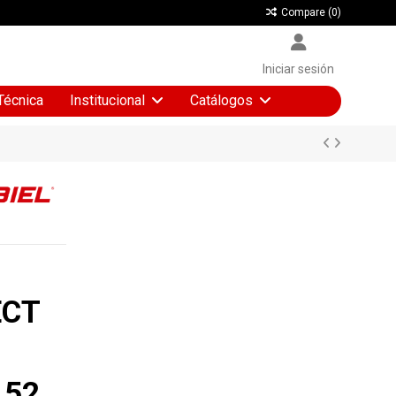
Compare (
0
)
Iniciar sesión
Técnica
Institucional
Catálogos
ECT
,52