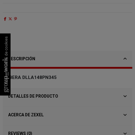
Consentimiento de cookies
DESCRIPCIÓN
group_work
TOBERA DLLA148PN345
DETALLES DE PRODUCTO
ACERCA DE ZEXEL
REVIEWS (0)