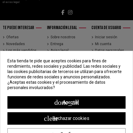
el aviso legal.
TE PUEDE INTERESAR
INFORMACIÓN LEGAL
CUENTA DE USUARIO
Ofertas
Sobre nosotros
Iniciar sesión
Novedades
Entrega
Mi cuenta
Los más vendidos
Aviso legal
Datos personales
Brands
Términos y
Historial de pedidos
Esta tienda te pide que aceptes cookies para fines de
condiciones de uso
Direcciones
rendimiento, redes sociales y publicidad. Las redes sociales y
Pago seguro
Seguimiento de
las cookies publicitarias de terceros se utilizan para ofrecerte
pedidos de clientes
funciones de redes sociales y anuncios personalizados.
invitados
¿Aceptas estas cookies y el procesamiento de datos
personales involucrados?
CONTÁCTENOS
CDV - Componentes Diesel Vidal
done_all
Aceptar
Jr. 3 de Febrero 1390, Lima 15018
998 304 695 | 988 338 835
clear
Rechazar cookies
ventas@componentesdieselvidal.com