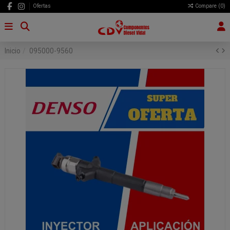
Ofertas
Compare (
0
)
Inicio
095000-9560