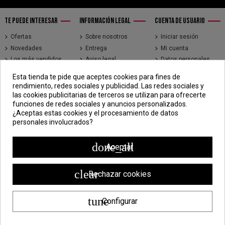
TE PUEDE INTERESAR
INFORMACIÓN LEGAL
CUENTA DE USUARIO
Ofertas
Sobre nosotros
Iniciar sesión
Novedades
Entrega
Mi cuenta
Los más vendidos
Aviso legal
Datos personales
Brands
Términos y
Historial de pedidos
Esta tienda te pide que aceptes cookies para fines de
condiciones de uso
Direcciones
rendimiento, redes sociales y publicidad. Las redes sociales y
Pago seguro
Seguimiento de
las cookies publicitarias de terceros se utilizan para ofrecerte
pedidos de clientes
funciones de redes sociales y anuncios personalizados.
invitados
¿Aceptas estas cookies y el procesamiento de datos
personales involucrados?
CONTÁCTENOS
CDV - Componentes Diesel Vidal
done_all
Aceptar
Jr. 3 de Febrero 1390, Lima 15018
998 304 695 | 988 338 835
clear
Rechazar cookies
ventas@componentesdieselvidal.com
tune
Configurar
Powered by
ZEN Technology
| Todos los derechos reservados ®