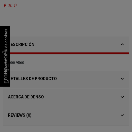
Consentimiento de cookies
DESCRIPCIÓN
group_work
095000-9560
DETALLES DE PRODUCTO
ACERCA DE DENSO
REVIEWS (0)