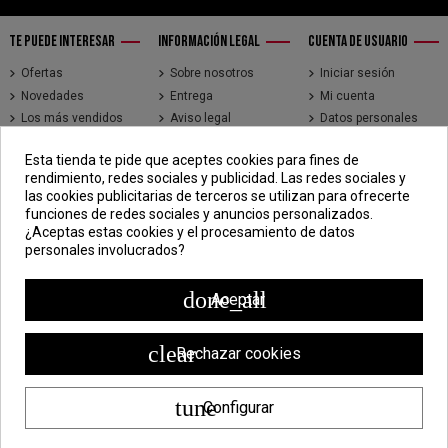
TE PUEDE INTERESAR
INFORMACIÓN LEGAL
CUENTA DE USUARIO
Ofertas
Sobre nosotros
Iniciar sesión
Novedades
Entrega
Mi cuenta
Los más vendidos
Aviso legal
Datos personales
Brands
Términos y
Historial de pedidos
Esta tienda te pide que aceptes cookies para fines de
condiciones de uso
Direcciones
rendimiento, redes sociales y publicidad. Las redes sociales y
Pago seguro
Seguimiento de
las cookies publicitarias de terceros se utilizan para ofrecerte
pedidos de clientes
funciones de redes sociales y anuncios personalizados.
invitados
¿Aceptas estas cookies y el procesamiento de datos
personales involucrados?
CONTÁCTENOS
CDV - Componentes Diesel Vidal
done_all
Aceptar
Jr. 3 de Febrero 1390, Lima 15018
998 304 695 | 988 338 835
clear
Rechazar cookies
ventas@componentesdieselvidal.com
tune
Configurar
Powered by
ZEN Technology
| Todos los derechos reservados ®